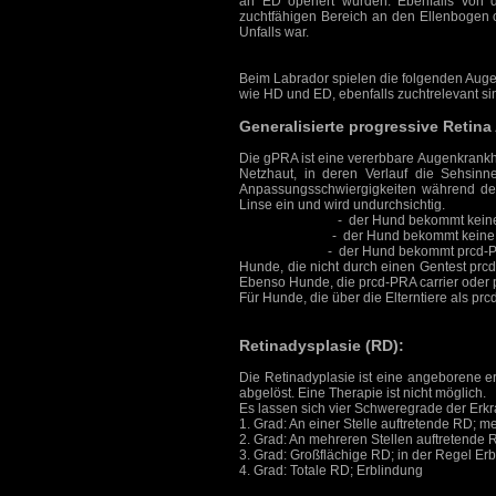
an ED operiert wurden. Ebenfalls von 
zuchtfähigen Bereich an den Ellenbogen 
Unfalls war.
Beim Labrador spielen die folgenden Aug
wie HD und ED, ebenfalls zuchtrelevant si
Generalisierte progressive Retina
Die gPRA ist eine vererbbare Augenkrankhe
Netzhaut, in deren Verlauf die Sehsinne
Anpassungsschwiergigkeiten während der 
Linse ein und wird undurchsichtig.
A (normal/clear)
- der Hund bekommt keine
B (carrier)
- der Hund bekommt keine prc
C (effectet)
- der Hund bekommt prcd-PRA
Hunde, die nicht durch einen Gentest prc
Ebenso Hunde, die prcd-PRA carrier oder p
Für Hunde, die über die Elterntiere als pr
Retinadysplasie (RD):
Die Retinadyplasie ist eine angeborene er
abgelöst. Eine Therapie ist nicht möglich.
Es lassen sich vier Schweregrade der Erk
1. Grad: An einer Stelle auftretende RD;
2. Grad: An mehreren Stellen auftretende
3. Grad: Großflächige RD; in der Regel Er
4. Grad: Totale RD; Erblindung