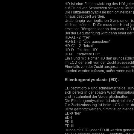
HD ist eine Fehlentwicklung des Hüftgele
auf Grund von Schmerzen schwer zu laufen 
Die Hüftgelenksdysplasie ist nicht heilba
hinaus gezögert werden.
Unabhängig von jeglichen Symptomen is
züchten möchte. Dafür muss der Hund jed
erstellten Röntgenbilder an den vom LCD 
Bei der Begutachtung wird dann einer der 
HD-A1 - 2 "frei"
HD-B1 - 2 "Übergangsform"
HD-C1 - 2 "leicht"
HD-D "mittlere HD"
HD-E "schwere HD"
Ein Hund mit leichter HD darf grundsätzl
im LCD generell von der Zucht ausgeschl
Ebenfalls von der Zucht ausgeschlossen w
operiert werden müssen, außer wenn nachg
Ellenbogendysplasie (ED):
ED betrifft groß- und schnellwüchsige Hun
sich bereits in der späten Wachstumsphas
und in Lahmheit der Vordergliedmaßen.
Die Ellenbogendysplasie ist nicht heilbar
Zur Zuchtzulassung ist beim LCD auch da
Hüfte geröntgt werden, nimmt auch hier de
ED-0 "frei"
ED-I
ED-II
ED-III
Hunde mit ED-II oder ED-III werden genere